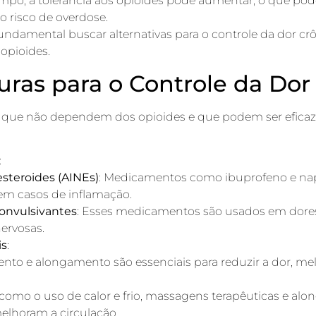
mpo, a tolerância aos opioides pode aumentar, o que pod
 risco de overdose.
undamental buscar alternativas para o controle da dor crô
opioides.
uras para o Controle da Dor
 que não dependem dos opioides e que podem ser eficazes
:
esteroides (AINEs)
: Medicamentos como ibuprofeno e nap
em casos de inflamação.
convulsivantes
: Esses medicamentos são usados em dore
ervosas.
is
:
mento e alongamento são essenciais para reduzir a dor, me
, como o uso de calor e frio, massagens terapêuticas e alo
elhoram a circulação.