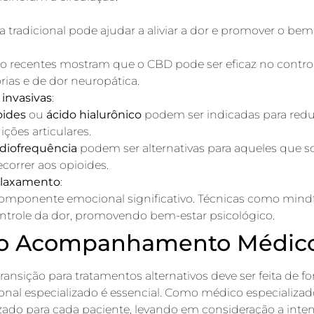
ca tradicional pode ajudar a aliviar a dor e promover o be
do recentes mostram que o CBD pode ser eficaz no control
ias e de dor neuropática.
invasivas
:
oides
ou
ácido hialurônico
podem ser indicadas para reduzi
ões articulares.
adiofrequência
podem ser alternativas para aqueles que s
ecorrer aos opioides.
relaxamento
:
omponente emocional significativo. Técnicas como mindf
trole da dor, promovendo bem-estar psicológico.
do Acompanhamento Médico
transição para tratamentos alternativos deve ser feita de f
l especializado é essencial. Como médico especializado 
zado para cada paciente, levando em consideração a inten