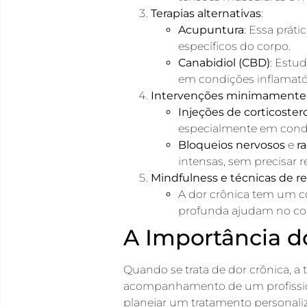
Terapias alternativas
:
Acupuntura
: Essa práti
específicos do corpo.
Canabidiol (CBD)
: Estu
em condições inflamatór
Intervenções minimamente 
Injeções de corticoster
especialmente em condiç
Bloqueios nervosos
e
r
intensas, sem precisar r
Mindfulness e técnicas de 
A dor crônica tem um c
profunda ajudam no con
A Importância 
Quando se trata de dor crônica, a 
acompanhamento de um profissiona
planejar um tratamento personali